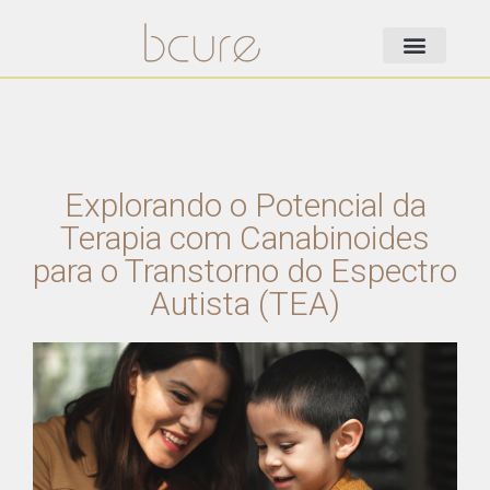
Explorando o Potencial da
Terapia com Canabinoides
para o Transtorno do Espectro
Autista (TEA)