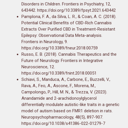
Disorders in Children. Frontiers in Psychiatry, 12,
643442. https://doi.org/10.3389/fpsyt.2021.643442
Pamplona, F. A., da Silva, L. R., & Coan, A. C. (2018).
Potential Clinical Benefits of CBD-Rich Cannabis
Extracts Over Purified CBD in Treatment-Resistant
Epilepsy: Observational Data Meta-analysis.
Frontiers in Neurology, 9.
https://doi.org/10.3389/fneur.2018.00759
Russo, E. B. (2018). Cannabis Therapeutics and the
Future of Neurology. Frontiers in Integrative
Neuroscience, 12.
https://doi.org/10.3389/fnint.2018.00051
Schiavi, S., Manduca, A., Carbone, E., Buzzelli, V.,
Rava, A., Feo, A., Ascone, F., Morena, M.,
Campolongo, P., Hill, M. N., & Trezza, V. (2023).
Anandamide and 2-arachidonoylglycerol
differentially modulate autistic-like traits in a genetic
model of autism based on FMR1 deletion in rats.
Neuropsychopharmacology, 48(5), 897-907.
https://doi.org/10.1038/s41386-022-01279-7