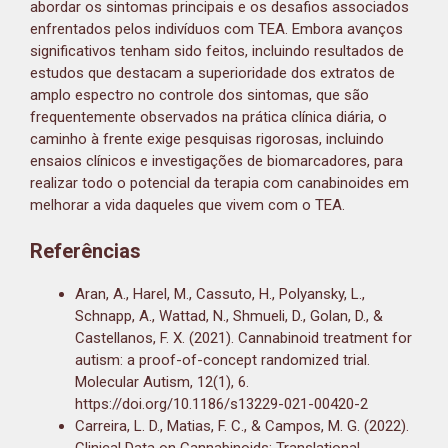
abordar os sintomas principais e os desafios associados
enfrentados pelos indivíduos com TEA. Embora avanços
significativos tenham sido feitos, incluindo resultados de
estudos que destacam a superioridade dos extratos de
amplo espectro no controle dos sintomas, que são
frequentemente observados na prática clínica diária, o
caminho à frente exige pesquisas rigorosas, incluindo
ensaios clínicos e investigações de biomarcadores, para
realizar todo o potencial da terapia com canabinoides em
melhorar a vida daqueles que vivem com o TEA.
Referências
Aran, A., Harel, M., Cassuto, H., Polyansky, L.,
Schnapp, A., Wattad, N., Shmueli, D., Golan, D., &
Castellanos, F. X. (2021). Cannabinoid treatment for
autism: a proof-of-concept randomized trial.
Molecular Autism, 12(1), 6.
https://doi.org/10.1186/s13229-021-00420-2
Carreira, L. D., Matias, F. C., & Campos, M. G. (2022).
Clinical Data on Cannabinoids: Translational