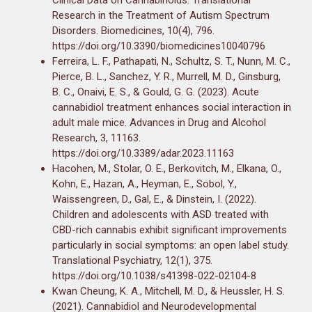
Research in the Treatment of Autism Spectrum
Disorders. Biomedicines, 10(4), 796.
https://doi.org/10.3390/biomedicines10040796
Ferreira, L. F., Pathapati, N., Schultz, S. T., Nunn, M. C.,
Pierce, B. L., Sanchez, Y. R., Murrell, M. D., Ginsburg,
B. C., Onaivi, E. S., & Gould, G. G. (2023). Acute
cannabidiol treatment enhances social interaction in
adult male mice. Advances in Drug and Alcohol
Research, 3, 11163.
https://doi.org/10.3389/adar.2023.11163
Hacohen, M., Stolar, O. E., Berkovitch, M., Elkana, O.,
Kohn, E., Hazan, A., Heyman, E., Sobol, Y.,
Waissengreen, D., Gal, E., & Dinstein, I. (2022).
Children and adolescents with ASD treated with
CBD-rich cannabis exhibit significant improvements
particularly in social symptoms: an open label study.
Translational Psychiatry, 12(1), 375.
https://doi.org/10.1038/s41398-022-02104-8
Kwan Cheung, K. A., Mitchell, M. D., & Heussler, H. S.
(2021). Cannabidiol and Neurodevelopmental